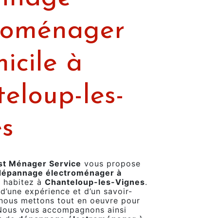
roménager
icile à
eloup-les-
s
t Ménager Service
vous propose
dépannage électroménager à
s habitez à
Chanteloup-les-Vignes
.
 d’une expérience et d’un savoir-
, nous mettons tout en oeuvre pour
 Nous vous accompagnons ainsi