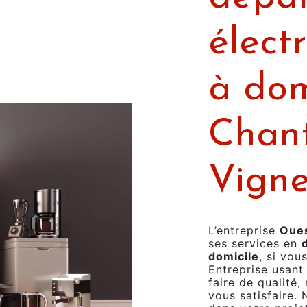
élect
à dom
Chant
Vigne
L’entreprise
Oues
ses services en
domicile
, si vou
Entreprise usant
faire de qualité
vous satisfaire.